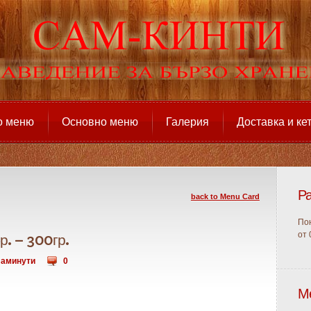
о меню
Основно меню
Галерия
Доставка и ке
Р
back to Menu Card
По
от 
р. – 300гр.
аминути
0
М