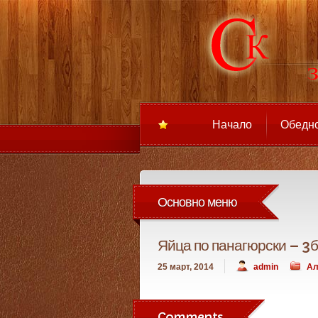
Начало
Обедн
Основно меню
Яйца по панагюрски – 3б
25 март, 2014
admin
Ал
Comments