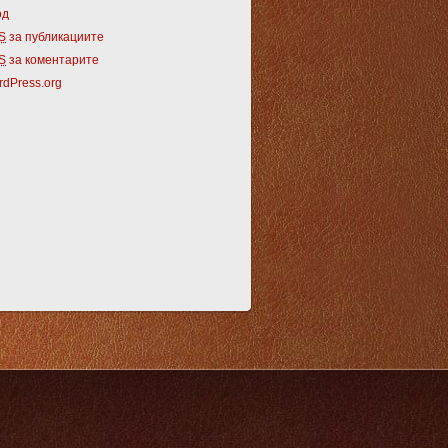
од
S
за публикациите
S
за коментарите
dPress.org