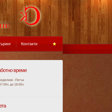
търинг
Контакти
аботно време
неделник - Петък
07:00ч. до 18:00ч.
ета